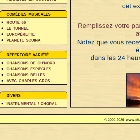
cet ex
PERSONNAGES EN BALADE
RÊVES ET FANTAISIE
COMÉDIES MUSICALES
ROUTE 66
Remplissez votre pan
LE TUNNEL
a
EUROPÉRETTE
PLANÈTE SOUINA
Notez que vous rece
DANS 500 ANS
é
RÉPERTOIRE VARIÉTÉ
dans les 24 heur
CHANSONS DE CH'NORD
CHANSONS ESPIÈGLES
CHANSONS BELLES
AVEC CHARLES CROS
COIN DES POÈTES A-D
COIN DES POÈTES E-L
DIVERS
COIN DES POÈTES M-V
INSTRUMENTAL / CHORAL
© 2000-2026 www.cha