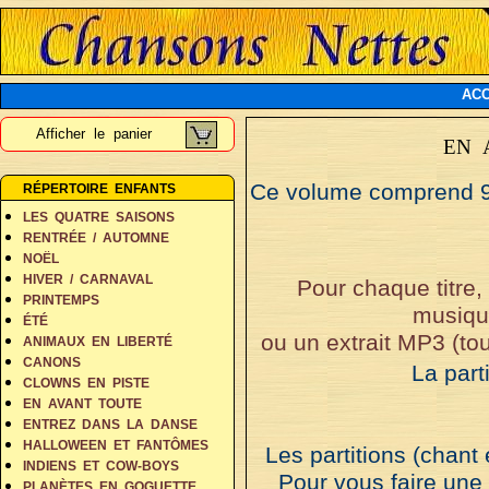
ACC
Afficher le panier
EN 
Ce volume comprend 9 t
RÉPERTOIRE ENFANTS
LES QUATRE SAISONS
RENTRÉE / AUTOMNE
NOËL
HIVER / CARNAVAL
Pour chaque titre, 
PRINTEMPS
musiqu
ÉTÉ
ou un extrait MP3 (tou
ANIMAUX EN LIBERTÉ
CANONS
La part
CLOWNS EN PISTE
EN AVANT TOUTE
ENTREZ DANS LA DANSE
HALLOWEEN ET FANTÔMES
Les partitions (chant
INDIENS ET COW-BOYS
Pour vous faire une
PLANÈTES EN GOGUETTE