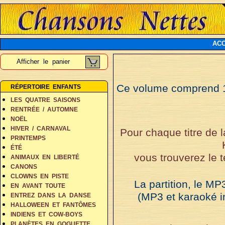
ACC
Afficher le panier
Ce volume comprend 10
RÉPERTOIRE ENFANTS
LES QUATRE SAISONS
RENTRÉE / AUTOMNE
NOËL
HIVER / CARNAVAL
Pour chaque titre de 
PRINTEMPS
ÉTÉ
vous trouverez le t
ANIMAUX EN LIBERTÉ
CANONS
CLOWNS EN PISTE
La partition, le MP
EN AVANT TOUTE
(MP3 et karaoké i
ENTREZ DANS LA DANSE
HALLOWEEN ET FANTÔMES
INDIENS ET COW-BOYS
PLANÈTES EN GOGUETTE