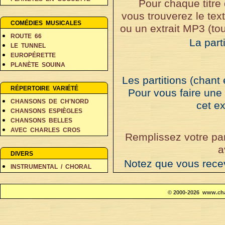
Pour chaque titre
PERSONNAGES EN BALADE
vous trouverez le tex
RÊVES ET FANTAISIE
COMÉDIES MUSICALES
ou un extrait MP3 (tou
ROUTE 66
La part
LE TUNNEL
EUROPÉRETTE
PLANÈTE SOUINA
DANS 500 ANS
Les partitions (chant
RÉPERTOIRE VARIÉTÉ
Pour vous faire une
CHANSONS DE CH'NORD
cet ex
CHANSONS ESPIÈGLES
CHANSONS BELLES
AVEC CHARLES CROS
Remplissez votre pan
COIN DES POÈTES A-D
a
COIN DES POÈTES E-L
DIVERS
COIN DES POÈTES M-V
Notez que vous rece
INSTRUMENTAL / CHORAL
é
dans les 24 heur
© 2000-2026 www.cha