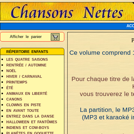
ACC
Afficher le panier
Ce volume comprend 10
RÉPERTOIRE ENFANTS
LES QUATRE SAISONS
RENTRÉE / AUTOMNE
NOËL
HIVER / CARNAVAL
Pour chaque titre de 
PRINTEMPS
ÉTÉ
vous trouverez le t
ANIMAUX EN LIBERTÉ
CANONS
CLOWNS EN PISTE
La partition, le MP
EN AVANT TOUTE
(MP3 et karaoké i
ENTREZ DANS LA DANSE
HALLOWEEN ET FANTÔMES
INDIENS ET COW-BOYS
PLANÈTES EN GOGUETTE