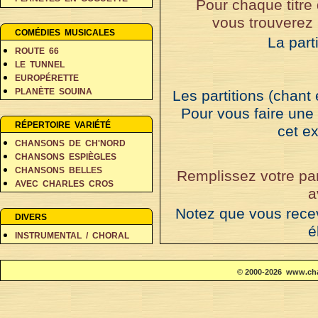
Pour chaque titre
PERSONNAGES EN BALADE
vous trouverez 
RÊVES ET FANTAISIE
COMÉDIES MUSICALES
La part
ROUTE 66
LE TUNNEL
EUROPÉRETTE
PLANÈTE SOUINA
Les partitions (chant
DANS 500 ANS
Pour vous faire une
RÉPERTOIRE VARIÉTÉ
cet ex
CHANSONS DE CH'NORD
CHANSONS ESPIÈGLES
CHANSONS BELLES
Remplissez votre pan
AVEC CHARLES CROS
a
COIN DES POÈTES A-D
Notez que vous rece
COIN DES POÈTES E-L
DIVERS
COIN DES POÈTES M-V
é
INSTRUMENTAL / CHORAL
dans les 24 heur
© 2000-2026 www.cha