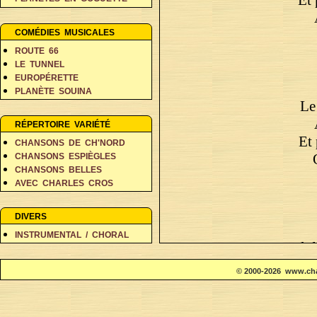
PERSONNAGES EN BALADE
RÊVES ET FANTAISIE
COMÉDIES MUSICALES
ROUTE 66
LE TUNNEL
EUROPÉRETTE
PLANÈTE SOUINA
Le
DANS 500 ANS
RÉPERTOIRE VARIÉTÉ
Et
CHANSONS DE CH'NORD
CHANSONS ESPIÈGLES
CHANSONS BELLES
AVEC CHARLES CROS
COIN DES POÈTES A-D
COIN DES POÈTES E-L
DIVERS
COIN DES POÈTES M-V
INSTRUMENTAL / CHORAL
Il 
© 2000-2026 www.cha
Le t