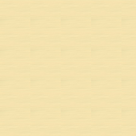
Il a
Le ryt
Met l
Car
PAROLES ET MUS