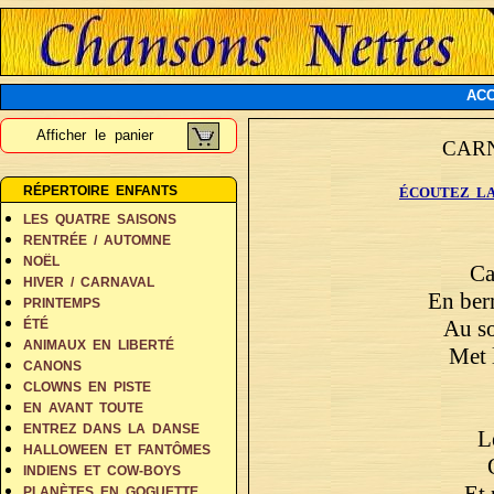
ACC
Afficher le panier
CAR
RÉPERTOIRE ENFANTS
ÉCOUTEZ LA
LES QUATRE SAISONS
RENTRÉE / AUTOMNE
NOËL
Ca
HIVER / CARNAVAL
En ber
PRINTEMPS
Au so
ÉTÉ
ANIMAUX EN LIBERTÉ
Met l
CANONS
CLOWNS EN PISTE
EN AVANT TOUTE
ENTREZ DANS LA DANSE
L
HALLOWEEN ET FANTÔMES
INDIENS ET COW-BOYS
Et 
PLANÈTES EN GOGUETTE