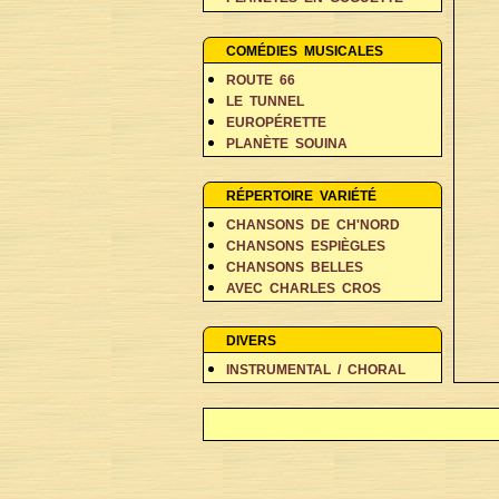
PERSONNAGES EN BALADE
RÊVES ET FANTAISIE
COMÉDIES MUSICALES
ROUTE 66
LE TUNNEL
EUROPÉRETTE
PLANÈTE SOUINA
DANS 500 ANS
RÉPERTOIRE VARIÉTÉ
CHANSONS DE CH'NORD
CHANSONS ESPIÈGLES
CHANSONS BELLES
AVEC CHARLES CROS
COIN DES POÈTES A-D
COIN DES POÈTES E-L
DIVERS
COIN DES POÈTES M-V
INSTRUMENTAL / CHORAL