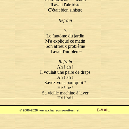
Il avait l'air triste
C'était bien sinistre
Refrain
3
Le fantôme du jardin
M'a expliqué ce matin
Son affreux problème
Il avait l'air blême
Refrain
Ah ! ah !
Il voulait une paire de draps
Ah ! ah !
Savez-vous pourquoi ?
Hé ! hé !
Sa vieille machine à laver
Hé ! hé !
Venait d'exploser !
E-MAIL
© 2000-2026 www.chansons-nettes.net
PAROLES ET MUSIQUE DE MICHEL AGNERAY