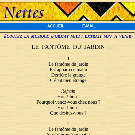
|
ACCUEIL
E-MAIL
ÉCOUTEZ LA MUSIQUE (FORMAT MIDI / EXTRAIT MP3 À VENIR)
LE FANTÔME DU JARDIN
1
Le fantôme du jardin
Est apparu ce matin
Derrière la grange
C'était bien étrange
Refrain
Hou ! hou !
Pourquoi venez-vous chez nous ?
Hou ! hou !
Que désirez-vous ?
2
Le fantôme du jardin
S'est présenté ce matin