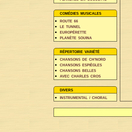
PERSONNAGES EN BALADE
RÊVES ET FANTAISIE
COMÉDIES MUSICALES
ROUTE 66
LE TUNNEL
EUROPÉRETTE
PLANÈTE SOUINA
DANS 500 ANS
RÉPERTOIRE VARIÉTÉ
CHANSONS DE CH'NORD
CHANSONS ESPIÈGLES
CHANSONS BELLES
AVEC CHARLES CROS
COIN DES POÈTES A-D
COIN DES POÈTES E-L
DIVERS
COIN DES POÈTES M-V
INSTRUMENTAL / CHORAL