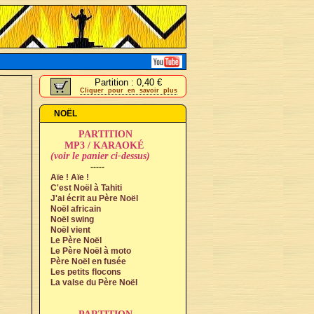
Partition : 0,40 €
Cliquer pour en savoir plus
NOËL
PARTITION
MP3 / KARAOKÉ
(voir le panier ci-dessus)
-----
Aïe ! Aïe !
C'est Noël à Tahiti
J'ai écrit au Père Noël
Noël africain
Noël swing
Noël vient
Le Père Noël
Le Père Noël à moto
Père Noël en fusée
Les petits flocons
La valse du Père Noël