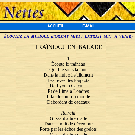
|
ACCUEIL
E-MAIL
ÉCOUTEZ LA MUSIQUE (FORMAT MIDI / EXTRAIT MP3 À VENIR)
TRAÎNEAU EN BALADE
1
Écoute le traîneau
Qui file sous la lune
Dans la nuit où s'allument
Les rêves des loupiots
De Lyon à Calcutta
Et de Lima à Londres
Il fait le tour du monde
Débordant de cadeaux
Refrain
Glissant à tire-d'aile
Dans la nuit de décembre
Porté par les échos des grelots
Glissant à tire-d'aile