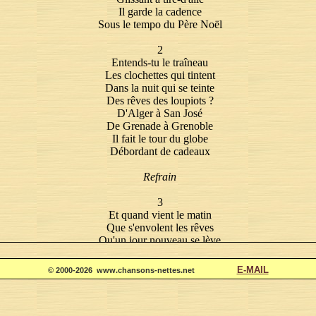
Il garde la cadence
Sous le tempo du Père Noël
2
Entends-tu le traîneau
Les clochettes qui tintent
Dans la nuit qui se teinte
Des rêves des loupiots ?
D'Alger à San José
De Grenade à Grenoble
Il fait le tour du globe
Débordant de cadeaux
Refrain
3
Et quand vient le matin
Que s'envolent les rêves
Qu'un jour nouveau se lève
Personne n'est chagrin
Car de Rome à Tokyo
E-MAIL
© 2000-2026 www.chansons-nettes.net
Et du Caire à Colombes
Il a vu tout le monde
Et laissé les cadeaux