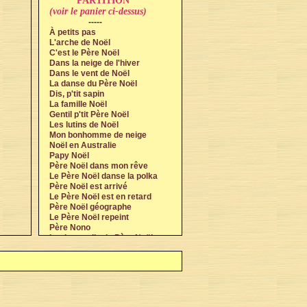
PARTITION
(voir le panier ci-dessus)
-----
À petits pas
L'arche de Noël
C'est le Père Noël
Dans la neige de l'hiver
Dans le vent de Noël
La danse du Père Noël
Dis, p'tit sapin
La famille Noël
Gentil p'tit Père Noël
Les lutins de Noël
Mon bonhomme de neige
Noël en Australie
Papy Noël
Père Noël dans mon rêve
Le Père Noël danse la polka
Père Noël est arrivé
Le Père Noël est en retard
Père Noël géographe
Le Père Noël repeint
Père Nono
La ritournelle du Père Noël
Toc toc toc
Traîneau en balade
La veille de Noël
Vieux Noël