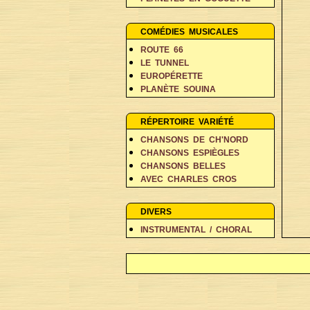
PERSONNAGES EN BALADE
RÊVES ET FANTAISIE
COMÉDIES MUSICALES
ROUTE 66
LE TUNNEL
EUROPÉRETTE
PLANÈTE SOUINA
DANS 500 ANS
RÉPERTOIRE VARIÉTÉ
CHANSONS DE CH'NORD
CHANSONS ESPIÈGLES
CHANSONS BELLES
AVEC CHARLES CROS
COIN DES POÈTES A-D
COIN DES POÈTES E-L
DIVERS
COIN DES POÈTES M-V
INSTRUMENTAL / CHORAL