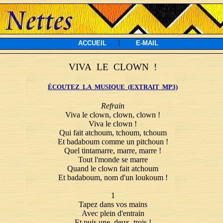
|
ACCUEIL
E-MAIL
VIVA LE CLOWN !
ÉCOUTEZ LA MUSIQUE (EXTRAIT MP3)
Refrain
Viva le clown, clown, clown !
Viva le clown !
Qui fait atchoum, tchoum, tchoum
Et badaboum comme un pitchoun !
Quel tintamarre, marre, marre !
Tout l'monde se marre
Quand le clown fait atchoum
Et badaboum, nom d'un loukoum !
1
Tapez dans vos mains
Avec plein d'entrain
Et puis une, deux, trois !