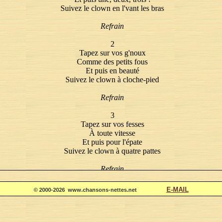
Suivez le clown en l'vant les bras
Refrain
2
Tapez sur vos g'noux
Comme des petits fous
Et puis en beauté
Suivez le clown à cloche-pied
Refrain
3
Tapez sur vos fesses
À toute vitesse
Et puis pour l'épate
Suivez le clown à quatre pattes
Refrain
C'est vraiment trop cool
E-MAIL
© 2000-2026 www.chansons-nettes.net
Viva le clown !
PAROLES ET MUSIQUE DE MICHEL AGNERAY