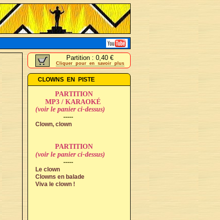
Partition : 0,40 €
Cliquer pour en savoir plus
CLOWNS EN PISTE
PARTITION
MP3 / KARAOKÉ
(voir le panier ci-dessus)
-----
Clown, clown
PARTITION
(voir le panier ci-dessus)
-----
Le clown
Clowns en balade
Viva le clown !