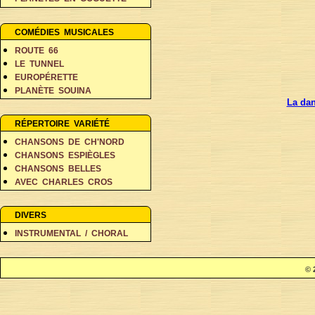
PERSONNAGES EN BALADE
RÊVES ET FANTAISIE
COMÉDIES MUSICALES
ROUTE 66
LE TUNNEL
EUROPÉRETTE
PLANÈTE SOUINA
La dan
DANS 500 ANS
RÉPERTOIRE VARIÉTÉ
CHANSONS DE CH'NORD
CHANSONS ESPIÈGLES
CHANSONS BELLES
AVEC CHARLES CROS
COIN DES POÈTES A-D
COIN DES POÈTES E-L
DIVERS
COIN DES POÈTES M-V
INSTRUMENTAL / CHORAL
© 