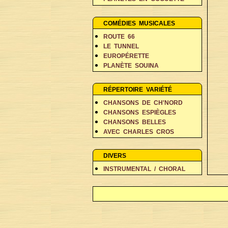
PERSONNAGES EN BALADE
RÊVES ET FANTAISIE
COMÉDIES MUSICALES
ROUTE 66
LE TUNNEL
EUROPÉRETTE
PLANÈTE SOUINA
DANS 500 ANS
RÉPERTOIRE VARIÉTÉ
CHANSONS DE CH'NORD
CHANSONS ESPIÈGLES
CHANSONS BELLES
AVEC CHARLES CROS
COIN DES POÈTES A-D
COIN DES POÈTES E-L
DIVERS
COIN DES POÈTES M-V
INSTRUMENTAL / CHORAL