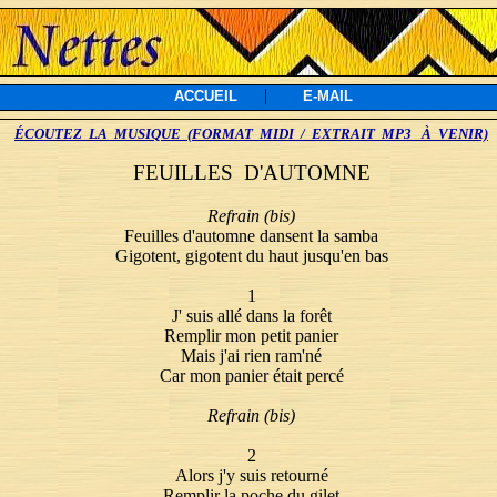
|
ACCUEIL
E-MAIL
ÉCOUTEZ LA MUSIQUE (FORMAT MIDI / EXTRAIT MP3 À VENIR)
FEUILLES D'AUTOMNE
Refrain (bis)
Feuilles d'automne dansent la samba
Gigotent, gigotent du haut jusqu'en bas
1
J' suis allé dans la forêt
Remplir mon petit panier
Mais j'ai rien ram'né
Car mon panier était percé
Refrain (bis)
2
Alors j'y suis retourné
Remplir la poche du gilet