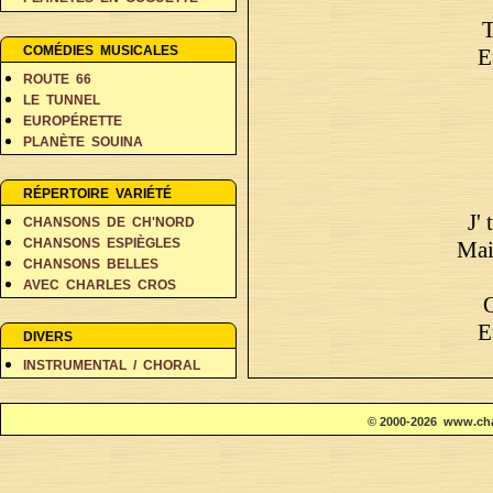
PERSONNAGES EN BALADE
T
RÊVES ET FANTAISIE
COMÉDIES MUSICALES
E
ROUTE 66
LE TUNNEL
EUROPÉRETTE
PLANÈTE SOUINA
DANS 500 ANS
RÉPERTOIRE VARIÉTÉ
J'
CHANSONS DE CH'NORD
CHANSONS ESPIÈGLES
Mais
CHANSONS BELLES
AVEC CHARLES CROS
O
COIN DES POÈTES A-D
E
COIN DES POÈTES E-L
DIVERS
COIN DES POÈTES M-V
INSTRUMENTAL / CHORAL
© 2000-2026 www.cha