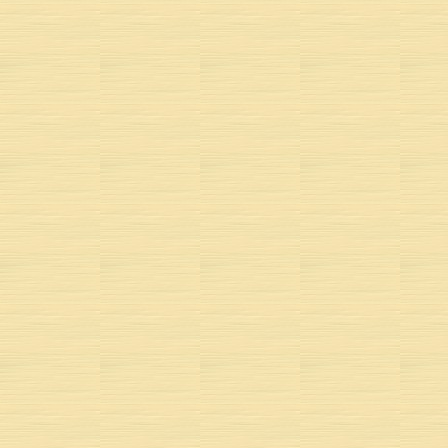
To
Du
Dan
E
O
PAROLES ET MUS