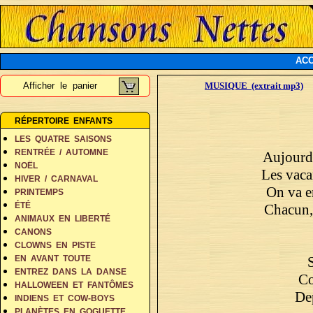
ACC
Afficher le panier
MUSIQUE (extrait mp3)
RÉPERTOIRE ENFANTS
LES QUATRE SAISONS
RENTRÉE / AUTOMNE
Aujourd'
NOËL
Les vaca
HIVER / CARNAVAL
On va en
PRINTEMPS
ÉTÉ
Chacun,
ANIMAUX EN LIBERTÉ
CANONS
CLOWNS EN PISTE
EN AVANT TOUTE
ENTREZ DANS LA DANSE
Co
HALLOWEEN ET FANTÔMES
Dep
INDIENS ET COW-BOYS
PLANÈTES EN GOGUETTE