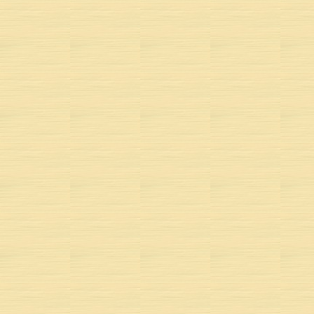
Le 
Tu 
À 
Vi
Et 
Tu g
PAROLES ET MUS