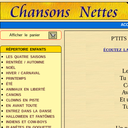
ACC
Afficher le panier
P'TIT
RÉPERTOIRE ENFANTS
ÉCOUTEZ LA
LES QUATRE SAISONS
RENTRÉE / AUTOMNE
NOËL
Le
HIVER / CARNAVAL
Tu 
PRINTEMPS
C
ÉTÉ
ANIMAUX EN LIBERTÉ
Av
CANONS
Et 
CLOWNS EN PISTE
Tu
EN AVANT TOUTE
ENTREZ DANS LA DANSE
HALLOWEEN ET FANTÔMES
INDIENS ET COW-BOYS
Un p
PLANÈTES EN GOGUETTE