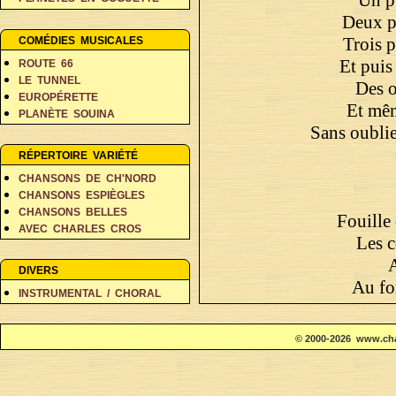
PERSONNAGES EN BALADE
Deux p
RÊVES ET FANTAISIE
Trois 
COMÉDIES MUSICALES
Et puis
ROUTE 66
LE TUNNEL
Des o
EUROPÉRETTE
Et mêm
PLANÈTE SOUINA
Sans oubli
DANS 500 ANS
RÉPERTOIRE VARIÉTÉ
CHANSONS DE CH'NORD
CHANSONS ESPIÈGLES
CHANSONS BELLES
Fouille 
AVEC CHARLES CROS
Les c
COIN DES POÈTES A-D
A
COIN DES POÈTES E-L
DIVERS
COIN DES POÈTES M-V
Au fo
INSTRUMENTAL / CHORAL
Te 
Et
© 2000-2026 www.cha