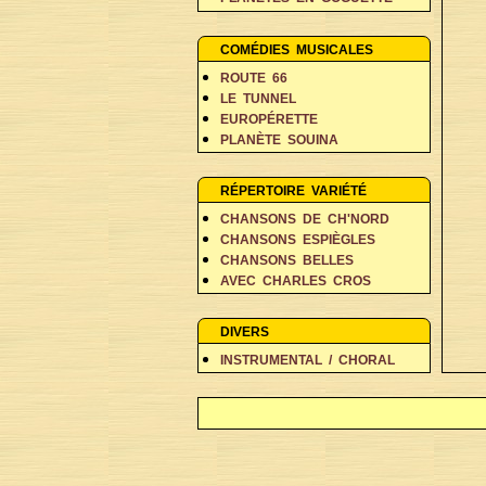
PERSONNAGES EN BALADE
RÊVES ET FANTAISIE
COMÉDIES MUSICALES
ROUTE 66
LE TUNNEL
EUROPÉRETTE
PLANÈTE SOUINA
DANS 500 ANS
RÉPERTOIRE VARIÉTÉ
CHANSONS DE CH'NORD
CHANSONS ESPIÈGLES
CHANSONS BELLES
AVEC CHARLES CROS
COIN DES POÈTES A-D
COIN DES POÈTES E-L
DIVERS
COIN DES POÈTES M-V
INSTRUMENTAL / CHORAL