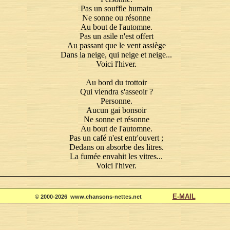
Pas un souffle humain
Ne sonne ou résonne
Au bout de l'automne.
Pas un asile n'est offert
Au passant que le vent assiège
Dans la neige, qui neige et neige...
Voici l'hiver.
Au bord du trottoir
Qui viendra s'asseoir ?
Personne.
Aucun gai bonsoir
Ne sonne et résonne
Au bout de l'automne.
Pas un café n'est entr'ouvert ;
Dedans on absorbe des litres.
La fumée envahit les vitres...
Voici l'hiver.
POÈME DE ÉMILE GOUDEAU
E-MAIL
MUSIQUE DE MICHEL AGNERAY
© 2000-2026 www.chansons-nettes.net