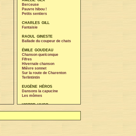
AMÉLIE GEX
Berceuse
Pauvre hibou !
Petits sentiers
CHARLES GILL
Fantaisie
RAOUL GINESTE
Ballade du coupeur de chats
ÉMILE GOUDEAU
Chanson quelconque
Fifres
Hivernale chanson
Mièvre sonnet
Sur la route de Charenton
Terlintintin
EUGÈNE HÉROS
Dansons la capucine
Les mômes
VICTOR HUGO
À un passant
Autre guitare
Chanson de Gavroche
Chanson de grand-père
Lise
Suzette et Suzon