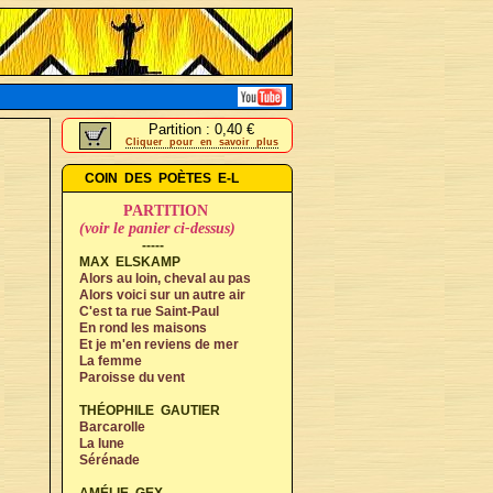
Partition : 0,40 €
Cliquer pour en savoir plus
COIN DES POÈTES E-L
PARTITION
(voir le panier ci-dessus)
-----
MAX ELSKAMP
Alors au loin, cheval au pas
Alors voici sur un autre air
C'est ta rue Saint-Paul
En rond les maisons
Et je m'en reviens de mer
La femme
Paroisse du vent
THÉOPHILE GAUTIER
Barcarolle
La lune
Sérénade