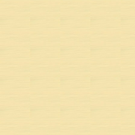
Dormait dans
Rose d
Et mit
Son petit 
Je ne v
Je ne s
Je la s
La voya
Et sou
Je ne vi
Qu'en sortant
« Soit ; n'y 
Depuis, 
POÈME 