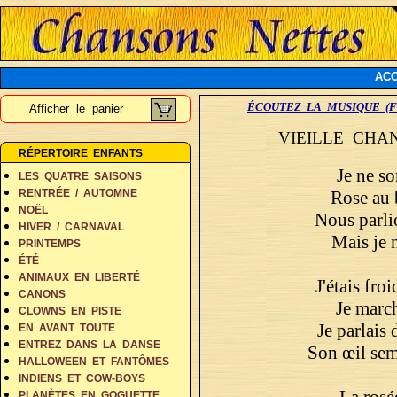
ACC
ÉCOUTEZ LA MUSIQUE (F
Afficher le panier
VIEILLE CHA
RÉPERTOIRE ENFANTS
Je ne so
LES QUATRE SAISONS
Rose au 
RENTRÉE / AUTOMNE
NOËL
Nous parli
HIVER / CARNAVAL
Mais je n
PRINTEMPS
ÉTÉ
ANIMAUX EN LIBERTÉ
J'étais fro
CANONS
Je march
CLOWNS EN PISTE
Je parlais 
EN AVANT TOUTE
ENTREZ DANS LA DANSE
Son œil semb
HALLOWEEN ET FANTÔMES
INDIENS ET COW-BOYS
La rosée
PLANÈTES EN GOGUETTE