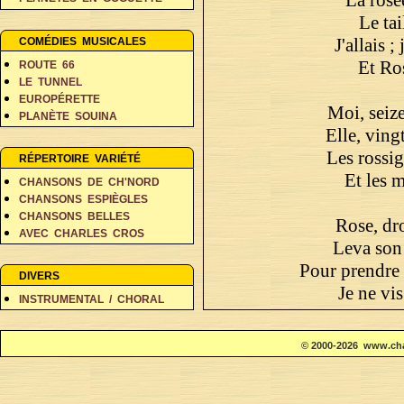
PERSONNAGES EN BALADE
Le tai
RÊVES ET FANTAISIE
J'allais ;
COMÉDIES MUSICALES
Et Ros
ROUTE 66
LE TUNNEL
EUROPÉRETTE
Moi, seize
PLANÈTE SOUINA
Elle, vingt
DANS 500 ANS
Les rossi
RÉPERTOIRE VARIÉTÉ
Et les m
CHANSONS DE CH'NORD
CHANSONS ESPIÈGLES
CHANSONS BELLES
Rose, dro
AVEC CHARLES CROS
Leva son
COIN DES POÈTES A-D
Pour prendre 
COIN DES POÈTES E-L
DIVERS
COIN DES POÈTES M-V
Je ne vis
INSTRUMENTAL / CHORAL
Une eau cour
© 2000-2026 www.cha
Sur les 
Et la