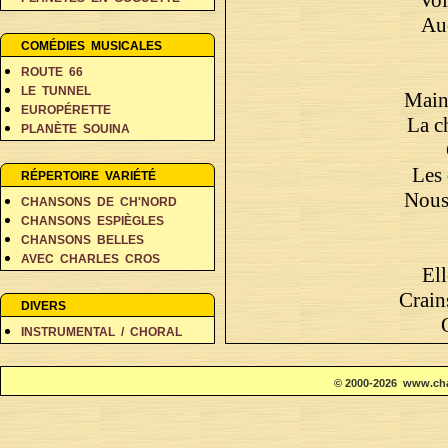
PERSONNAGES EN BALADE
Au
RÊVES ET FANTAISIE
COMÉDIES MUSICALES
ROUTE 66
LE TUNNEL
Maint
EUROPÉRETTE
La ch
PLANÈTE SOUINA
DANS 500 ANS
Les 
RÉPERTOIRE VARIÉTÉ
Nous 
CHANSONS DE CH'NORD
CHANSONS ESPIÈGLES
CHANSONS BELLES
AVEC CHARLES CROS
Ell
COIN DES POÈTES A-D
Crain
COIN DES POÈTES E-L
DIVERS
COIN DES POÈTES M-V
INSTRUMENTAL / CHORAL
Les
Vont
© 2000-2026 www.cha