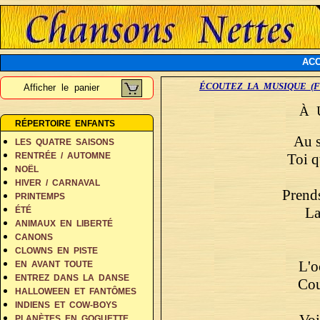
ACC
ÉCOUTEZ LA MUSIQUE (F
Afficher le panier
À 
RÉPERTOIRE ENFANTS
Au s
LES QUATRE SAISONS
Toi q
RENTRÉE / AUTOMNE
NOËL
HIVER / CARNAVAL
Prends
PRINTEMPS
La
ÉTÉ
ANIMAUX EN LIBERTÉ
CANONS
CLOWNS EN PISTE
L'o
EN AVANT TOUTE
ENTREZ DANS LA DANSE
Cou
HALLOWEEN ET FANTÔMES
INDIENS ET COW-BOYS
Voi
PLANÈTES EN GOGUETTE