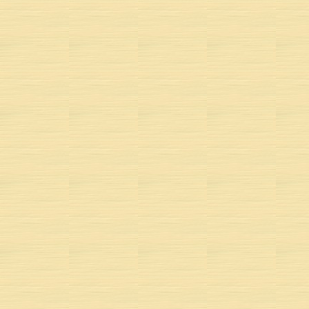
All
Cherc
Tru
Il tomb' dè 
Il tomb' d
A
Vi
I
Il tomb' dè 
Il tomb' dè
POÈME D
MUSIQUE 