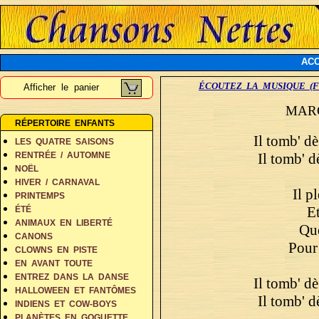
ACC
ÉCOUTEZ LA MUSIQUE (F
Afficher le panier
MAR
RÉPERTOIRE ENFANTS
Il tomb' dè 
LES QUATRE SAISONS
Il tomb' d
RENTRÉE / AUTOMNE
NOËL
HIVER / CARNAVAL
Il p
PRINTEMPS
Et
ÉTÉ
ANIMAUX EN LIBERTÉ
Que
CANONS
Pour 
CLOWNS EN PISTE
EN AVANT TOUTE
ENTREZ DANS LA DANSE
Il tomb' dè 
HALLOWEEN ET FANTÔMES
Il tomb' d
INDIENS ET COW-BOYS
PLANÈTES EN GOGUETTE