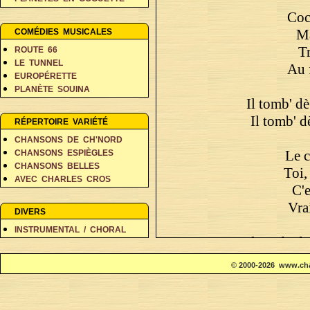
PERSONNAGES EN BALADE
Coc
RÊVES ET FANTAISIE
Ma
COMÉDIES MUSICALES
T
ROUTE 66
LE TUNNEL
Au 
EUROPÉRETTE
PLANÈTE SOUINA
Il tomb' dè 
DANS 500 ANS
Il tomb' d
RÉPERTOIRE VARIÉTÉ
CHANSONS DE CH'NORD
Le c
CHANSONS ESPIÈGLES
CHANSONS BELLES
Toi,
AVEC CHARLES CROS
C'e
COIN DES POÈTES A-D
Vrai
COIN DES POÈTES E-L
DIVERS
COIN DES POÈTES M-V
INSTRUMENTAL / CHORAL
Il tomb' dè 
Il tomb' d
© 2000-2026 www.cha
Bah