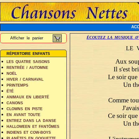
ACC
ÉCOUTEZ LA MUSIQUE (F
Afficher le panier
LE 
RÉPERTOIRE ENFANTS
Aux soupi
LES QUATRE SAISONS
Il s'est br
RENTRÉE / AUTOMNE
NOËL
Le soir que
HIVER / CARNAVAL
Un th
PRINTEMPS
ÉTÉ
ANIMAUX EN LIBERTÉ
Comme tout 
CANONS
J'avai
CLOWNS EN PISTE
Ce soir que
EN AVANT TOUTE
ENTREZ DANS LA DANSE
Un th
HALLOWEEN ET FANTÔMES
INDIENS ET COW-BOYS
L'instrument
PLANÈTES EN GOGUETTE