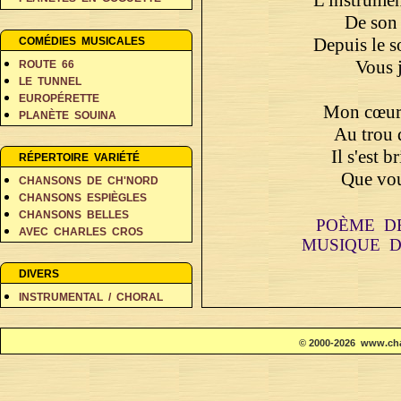
PERSONNAGES EN BALADE
De son 
RÊVES ET FANTAISIE
Depuis le s
COMÉDIES MUSICALES
Vous 
ROUTE 66
LE TUNNEL
EUROPÉRETTE
Mon cœur 
PLANÈTE SOUINA
Au trou 
DANS 500 ANS
Il s'est b
RÉPERTOIRE VARIÉTÉ
Que vou
CHANSONS DE CH'NORD
CHANSONS ESPIÈGLES
CHANSONS BELLES
POÈME D
AVEC CHARLES CROS
MUSIQUE 
COIN DES POÈTES A-D
COIN DES POÈTES E-L
DIVERS
COIN DES POÈTES M-V
INSTRUMENTAL / CHORAL
© 2000-2026 www.cha